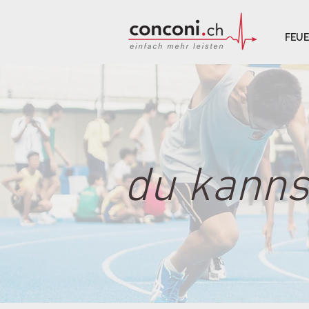
FEU
du kanns