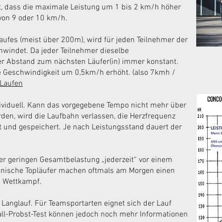
llt, dass die maximale Leistung um 1 bis 2 km/h höher
 von 9 oder 10 km/h.
ufes (meist über 200m), wird für jeden Teilnehmer der
chwindet. Da jeder Teilnehmer dieselbe
der Abstand zum nächsten Läufer(in) immer konstant.
e Geschwindigkeit um 0,5km/h erhöht. (also 7kmh /
 Laufen
ndividuell. Kann das vorgegebene Tempo nicht mehr über
den, wird die Laufbahn verlassen, die Herzfrequenz
t und gespeichert. Je nach Leistungsstand dauert der
er geringen Gesamtbelastung „jederzeit“ vor einem
enische Topläufer machen oftmals am Morgen einen
n Wettkampf.
e Langlauf. Für Teamsportarten eignet sich der Lauf
vall-Probst-Test können jedoch noch mehr Informationen