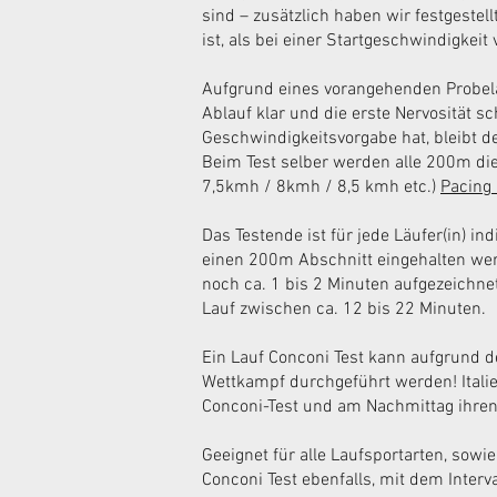
sind – zusätzlich haben wir festgeste
ist, als bei einer Startgeschwindigkeit
Aufgrund eines vorangehenden Probela
Ablauf klar und die erste Nervosität s
Geschwindigkeitsvorgabe hat, bleibt 
Beim Test selber werden alle 200m di
7,5kmh / 8kmh / 8,5 kmh etc.)
Pacing
Das Testende ist für jede Läufer(in) i
einen 200m Abschnitt eingehalten wer
noch ca. 1 bis 2 Minuten aufgezeichne
Lauf zwischen ca. 12 bis 22 Minuten.
Ein Lauf Conconi Test kann aufgrund d
Wettkampf durchgeführt werden! Itali
Conconi-Test und am Nachmittag ihre
Geeignet für alle Laufsportarten, sowi
Conconi Test ebenfalls, mit dem Inter